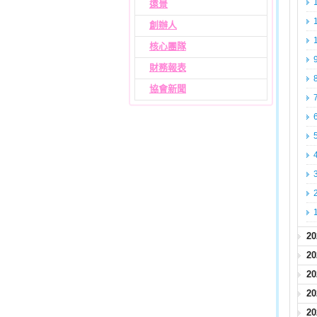
遠景
創辦人
核心團隊
財務報表
協會新聞
2
2
2
2
2