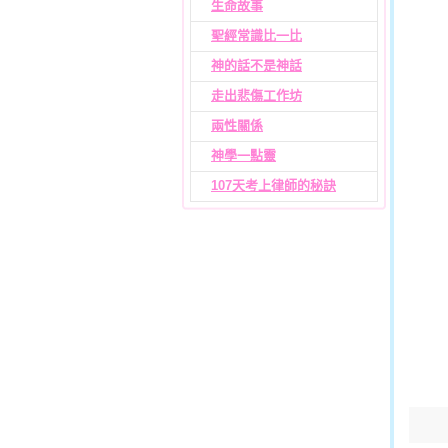
生命故事
聖經常識比一比
神的話不是神話
走出悲傷工作坊
兩性關係
神學一點靈
107天考上律師的秘訣