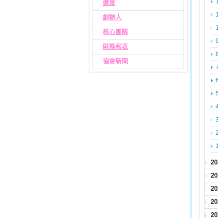
遠景
創辦人
核心團隊
財務報表
協會新聞
2
2
2
2
2