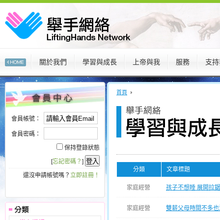
關於我們
學習與成長
上帝與我
服務
支持
:::
:::
首頁
會員帳號：
會員密碼：
保持登錄狀態
[
忘記密碼？
]
分類
文章標題
還沒申請帳號嗎？
立即註冊！
家庭經營
孩子不想睡 展開拉
家庭經營
雙薪父母時間不多也