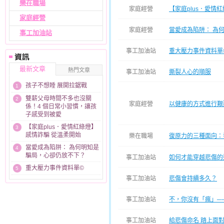
樂在職場
家庭經營
【家庭plus．愛情
家庭經營
家庭經營
當愛成為陷阱： 為
事工加油站
事工加油站
重大壓力事件資料單
最新文章
熱門文章
事工加油站
撕裂人心的順服
孩子不想睡 展開拉鋸戰
1
雙薪父母時間不多也沒關
2
家庭經營
以健康的方式進行艱
係！4 個日常小習慣，讓孩
子感受到被愛
【家庭plus．愛情紅綠燈】
3
感情詐騙 從溫柔開始
樂在職場
復原力的三種面向：
當愛成為陷阱： 為何明知是
4
騙局，心卻仍放不下？
事工加油站
如何才能穿越悲傷的
重大壓力事件資料單©
5
事工加油站
悲傷會持續多久？
事工加油站
不，你沒有「瘋」─
事工加油站
給悲傷命名 踏上面