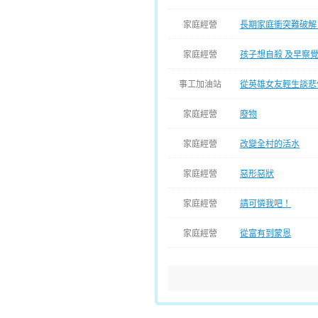
家庭經營
長期家庭衝突難破解
家庭經營
孩子想自殺 及早察
事工加油站
從英雄女友輕生談悲
家庭經營
廢物
家庭經營
改變全村的活水
家庭經營
惡形惡狀
家庭經營
請可憐我吧！
家庭經營
從富有到蒙恩