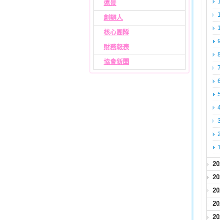
遠景
創辦人
核心團隊
財務報表
協會新聞
2
2
2
2
2