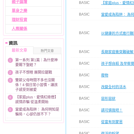
親子論壇
BASIC
【家庭plus．愛情
單身之樂
BASIC
當愛成為陷阱： 為
理財投資
人際關係
BASIC
以健康的方式進行艱
最新文章
熱門文章
BASIC
長期家庭衝突難破解
第一系列 第1篇｜為什麼神
1
BASIC
孩子想自殺 及早察
要賜下聖經？
孩子不想睡 展開拉鋸戰
2
BASIC
廢物
雙薪父母時間不多也沒關
3
係！4 個日常小習慣，讓孩
BASIC
改變全村的活水
子感受到被愛
【家庭plus．愛情紅綠燈】
4
BASIC
惡形惡狀
感情詐騙 從溫柔開始
當愛成為陷阱： 為何明知是
5
BASIC
請可憐我吧！
騙局，心卻仍放不下？
BASIC
從富有到蒙恩
BASIC
復活的盼望