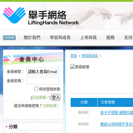
關於我們
學習與成長
上帝與我
服務
支持
:::
:::
首頁
學習與成長
會員帳號：
會員密碼：
保持登錄狀態
[
忘記密碼？
]
分類
文章標題
還沒申請帳號嗎？
立即註冊！
BASIC
孩子不想睡 展開拉
BASIC
雙薪父母時間不多也