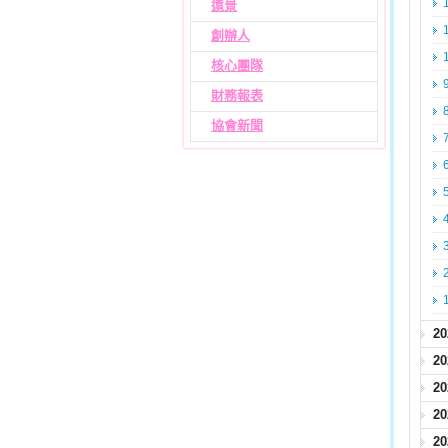
遠景
創辦人
核心團隊
財務報表
協會新聞
2
2
2
2
2