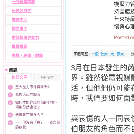
一分鐘學釋經
機壓力管
研經好自在
持團體
年來持
靈修生活
懷與心
婦女事工
Posted on
帶領敬拜更有力
屬靈爭戰
字體調整：
一般
較大
大
很大
危機、哀傷、創傷
3月在日本發生的芮
界。雖然從電視媒
最新文章
熱門文章
活，但他們仍可能
重大壓力事件資料單©
1
撕裂人心的順服
2
時，我們要如何面
如何才能穿越悲傷的迷宮，
3
得到全然康復？
悲傷會持續多久？
4
與哀傷的人一同哀
不，你沒有「瘋」──談悲傷
5
伯朋友的角色而不
的症狀