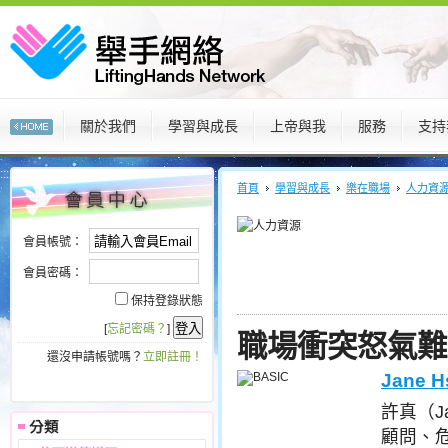
關於我們
學習與成長
上帝與我
服務
支持
:::
:::
首頁
學習與成長
樂在職場
人力資
會員帳號：
會員密碼：
保持登錄狀態
[
忘記密碼？
]
職場衝突怒氣難
還沒申請帳號嗎？
立即註冊！
Jane H
許真（J
顧問、危