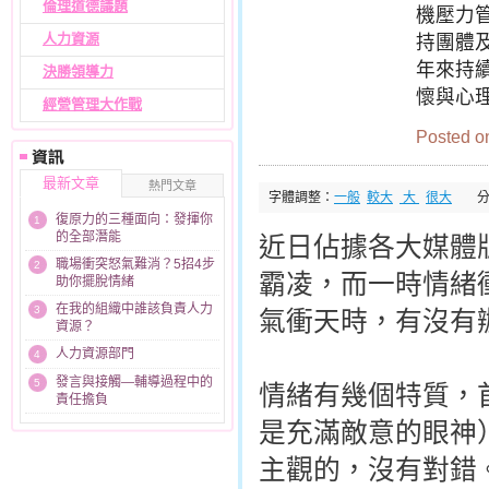
倫理道德議題
機壓力管
人力資源
持團體
年來持
決勝領導力
懷與心
經營管理大作戰
Posted o
最新文章
熱門文章
字體調整：
一般
較大
大
很大
復原力的三種面向：發揮你
1
的全部潛能
近日佔據各大媒體
職場衝突怒氣難消？5招4步
2
霸凌，而一時情緒
助你擺脫情緒
在我的組織中誰該負責人力
3
氣衝天時，有沒有
資源？
人力資源部門
4
發言與接觸—輔導過程中的
5
情緒有幾個特質，
責任擔負
是充滿敵意的眼神
主觀的，沒有對錯