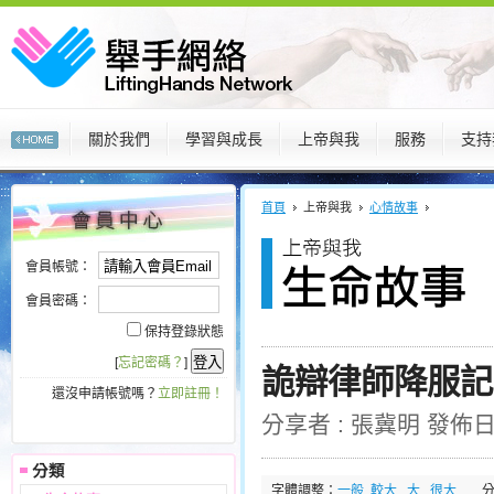
關於我們
學習與成長
上帝與我
服務
支持
:::
:::
首頁
上帝與我
心情故事
會員帳號：
會員密碼：
保持登錄狀態
[
忘記密碼？
]
詭辯律師降服記
還沒申請帳號嗎？
立即註冊！
分享者 : 張冀明 發佈日期 :
字體調整：
一般
較大
大
很大