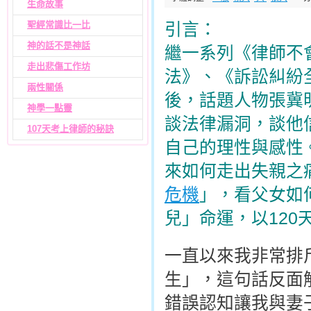
生命故事
聖經常識比一比
引言：
神的話不是神話
繼一系列《律師不
走出悲傷工作坊
法》、《訴訟糾紛
兩性關係
後，話題人物張冀
神學一點靈
談法律漏洞，談他
107天考上律師的秘訣
自己的理性與感性
來如何走出失親之
危機
」，看父女如
兒」命運，以12
一直以來我非常排
生」，這句話反面
錯誤認知讓我與妻