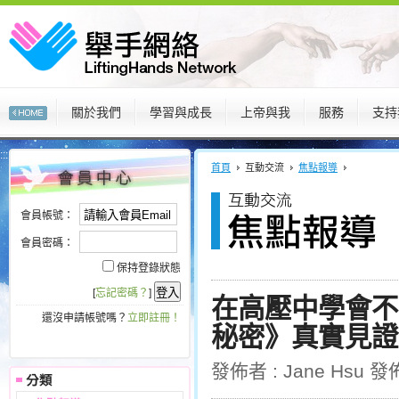
關於我們
學習與成長
上帝與我
服務
支持
:::
:::
首頁
互動交流
焦點報導
會員帳號：
會員密碼：
保持登錄狀態
[
忘記密碼？
]
在高壓中學會不
還沒申請帳號嗎？
立即註冊！
秘密》真實見證
發佈者 : Jane Hsu 發佈