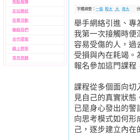
焦點報導
字體調整：
一般
較大
大
很大
友站連結
投票活動
舉手網絡引進、專
聯絡我們
我第一次接觸時便
合作提案
容易受傷的人，過
線上問答
受損與內在耗竭。
常見問題
報名參加這門課程
課程從多個面向切
見自己的真實狀態
已是身心發出的警
向思考模式如何形
己，逐步建立內在