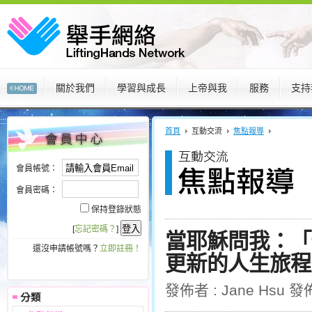
關於我們
學習與成長
上帝與我
服務
支持
:::
:::
首頁
互動交流
焦點報導
會員帳號：
會員密碼：
保持登錄狀態
[
忘記密碼？
]
當耶穌問我：「
還沒申請帳號嗎？
立即註冊！
更新的人生旅程
發佈者 : Jane Hsu 發佈