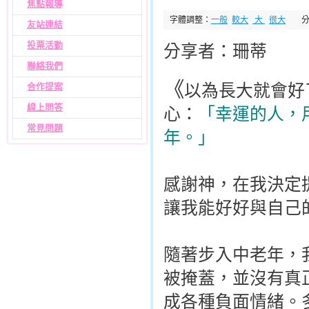
焦點報導
字體調整：
一般
較大
大
很大
友站連結
投票活動
分享者：珊蒂
聯絡我們
《
以為長大就會好
合作提案
線上問答
心：
「幸運的人，
常見問題
年。」
感謝神，在我決定
讓我能好好與自己
隨著步入中老年，
被掩蓋，並沒有真
成各種負面情緒。