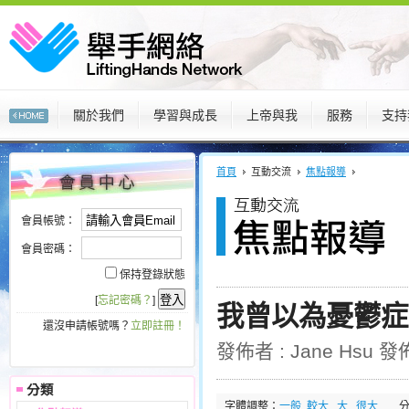
關於我們
學習與成長
上帝與我
服務
支持
:::
:::
首頁
互動交流
焦點報導
會員帳號：
會員密碼：
保持登錄狀態
[
忘記密碼？
]
我曾以為憂鬱症
還沒申請帳號嗎？
立即註冊！
發佈者 : Jane Hsu 發佈
字體調整：
一般
較大
大
很大