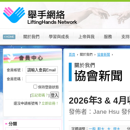
關於我們
學習與成長
上帝與我
服務
支持
:::
:::
首頁
關於我們
協會新聞
會員帳號：
會員密碼：
保持登錄狀態
[
忘記密碼？
]
2026年3 &
還沒申請帳號嗎？
立即註冊！
發佈者：Jane Hsu 發佈日
字體調整：
一般
較大
大
很大