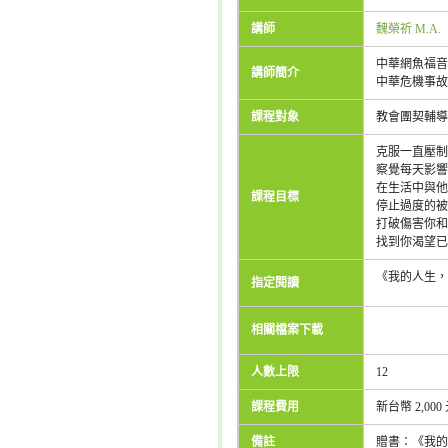
講師
魏榮祈 M.A.
中華網魚福音
講師簡介
中華危機事故
課程對象
教會團契輔導
克服一直壓制
察覺每天影響
在生活中與他
課程目標
停止過度的被
打破傷害你和
找到你渴望已
《我的人生，
指定閱讀
相關檔案下載
人數上限
12
課程費用
新台幣 2,000
備註
贈書：《我的