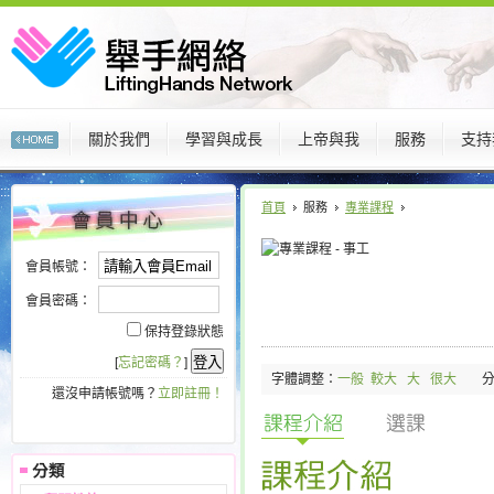
關於我們
學習與成長
上帝與我
服務
支持
:::
:::
首頁
服務
專業課程
會員帳號：
會員密碼：
保持登錄狀態
[
忘記密碼？
]
字體調整：
一般
較大
大
很大
還沒申請帳號嗎？
立即註冊！