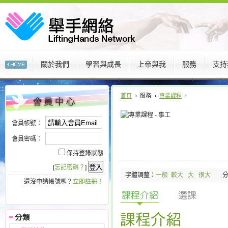
關於我們
學習與成長
上帝與我
服務
支持
:::
:::
首頁
服務
專業課程
會員帳號：
會員密碼：
保持登錄狀態
[
忘記密碼？
]
字體調整：
一般
較大
大
很大
還沒申請帳號嗎？
立即註冊！