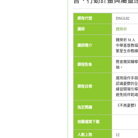
習、行動計畫與屬靈
課程代號
DSGL02
講師
魏榮祈
魏榮祈 M.A.
講師簡介
中華基督教福
繁星生命教練
教會團契輔
課程對象
袖。
運用操作手冊
認識憂鬱的全
課程目標
練習開場引導
避免陪伴耗竭
《不再憂鬱》
指定閱讀
相關檔案下載
人數上限
12