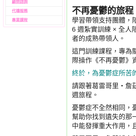
顧問諮詢
不再憂鬱的旅程
代禱服務
學習帶領支持團體，
專業課程
6 週紮實訓練 × 全
者的成熟帶領人。
這門訓練課程，專為
際操作《不再憂鬱》
終於，為憂鬱症所苦
請跟著葛雷哥里‧詹
週旅程。
憂鬱症不全然相同，
幫助你找到遺失的那
中能發揮重大作用，