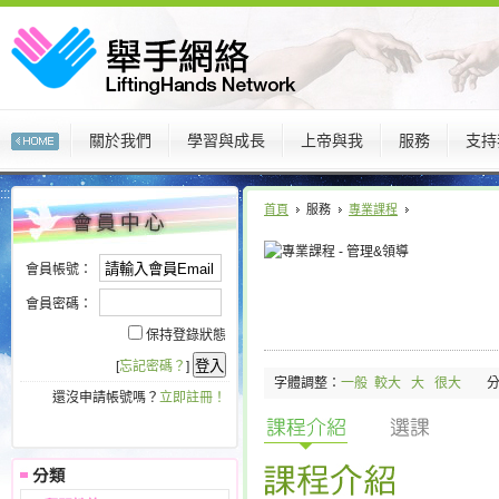
關於我們
學習與成長
上帝與我
服務
支持
:::
:::
首頁
服務
專業課程
會員帳號：
會員密碼：
保持登錄狀態
[
忘記密碼？
]
字體調整：
一般
較大
大
很大
還沒申請帳號嗎？
立即註冊！