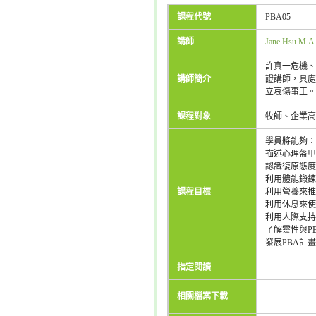
課程代號
PBA05
講師
Jane Hsu M.A
許真一危機、
講師簡介
證講師，具處
立哀傷事工。
課程對象
牧師、企業高
學員將能夠：
描述心理盔甲
認識復原態度
利用體能鍛鍊
課程目標
利用營養來推
利用休息來使
利用人際支持
了解靈性與P
發展PBA計畫
指定閱讀
相關檔案下載