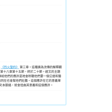
見
《烈火聖約》
第三章。這種廣為流傳的解釋觀
音第十八章第十五節，終於二十節。經文的主題
穌給他們的應許是祂會聆聽他們要一個公道和醫
的同在也會幫他們壯膽。這個應許在它的意義單
的文本脈絡，就會扭曲其意義和這個應許。