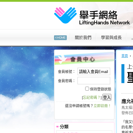
:::
關於我們
學習與成長
:::
:::
首頁
會員帳號：
會員密碼：
保持登錄狀態
[
忘記密碼？
]
應允
還沒申請帳號嗎？
立即註冊！
馬太福音 
發佈日期 
「我又
的名聚
意祈求