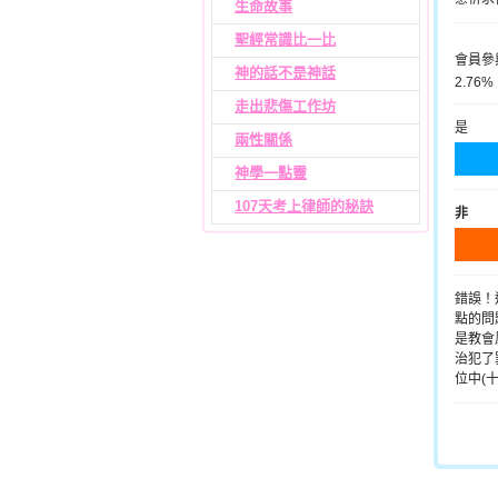
生命故事
聖經常識比一比
會員參
神的話不是神話
2.76%
走出悲傷工作坊
是
兩性關係
神學一點靈
107天考上律師的秘訣
非
錯誤！
點的問
是教會
治犯了
位中(