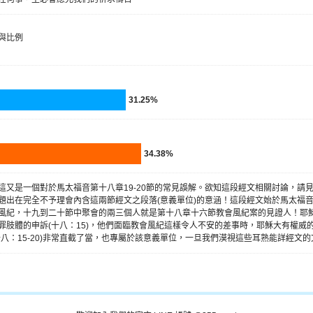
與比例
31.25%
34.38%
這又是一個對於馬太福音第十八章19-20節的常見誤解。欲知這段經文相關討論，請
題出在完全不予理會內含這兩節經文之段落(意義單位)的意涵！這段經文始於馬太福
風紀，十九到二十節中聚會的兩三個人就是第十八章十六節教會風紀案的見證人！耶
罪肢體的申訴(十八：15)，他們面臨教會風紀這樣令人不安的差事時，耶穌大有權威
十八：15-20)非常直截了當，也專屬於該意義單位，一旦我們漠視這些耳熟能詳經文