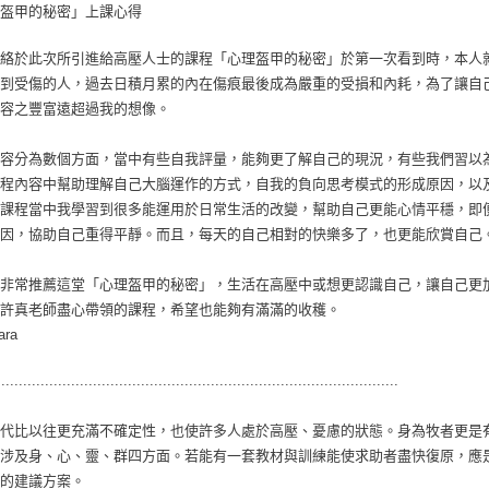
盔甲的秘密」上課心得
絡於此次所引進給高壓人士的課程「心理盔甲的秘密」於第一次看到時，本人
到受傷的人，過去日積月累的內在傷痕最後成為嚴重的受損和內耗，為了讓自
容之豐富遠超過我的想像。
容分為數個方面，當中有些自我評量，能夠更了解自己的現況，有些我們習以
程內容中幫助理解自己大腦運作的方式，自我的負向思考模式的形成原因，以
課程當中我學習到很多能運用於日常生活的改變，幫助自己更能心情平穩，即
因，協助自己重得平靜。而且，每天的自己相對的快樂多了，也更能欣賞自己
非常推薦這堂「心理盔甲的秘密」，生活在高壓中或想更認識自己，讓自己更
許真老師盡心帶領的課程，希望也能夠有滿滿的收穫。
ara
............................................................................................
代比以往更充滿不確定性，也使許多人處於高壓、憂慮的狀態。身為牧者更是
涉及身、心、靈、群四方面。若能有一套教材與訓練能使求助者盡快復原，應
的建議方案。