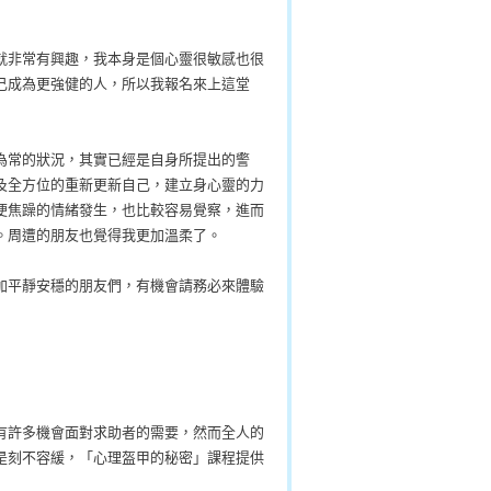
就非常有興趣，我本身是個心靈很敏感也很
己成為更強健的人，所以我報名來上這堂
為常的狀況，其實已經是自身所提出的警
及全方位的重新更新自己，建立身心靈的力
便焦躁的情緒發生，也比較容易覺察，進而
。周遭的朋友也覺得我更加溫柔了。
加平靜安穩的朋友們，有機會請務必來體驗
有許多機會面對求助者的需要，然而全人的
是刻不容緩，「心理盔甲的秘密」課程提供