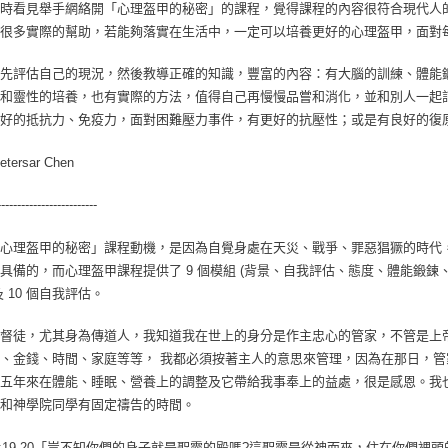
時看見舉手網絡開「心理盔甲的秘密」的課程，覺得課程的內容很符合現代人
很多實際的幫助，若能夠落實在生活中，一定可以培養更好的心理盔甲，面對
先評估自己的現況，然後教導正確的知識，豐富的內容：有大腦的訓練、體能
和靈性的培養，也有實際的方法，值得自己再慢慢品嘗和消化，並和別人一起
好的抵抗力、免疫力，面對困難壓力事件，有更好的抗壓性；或是有良好的復
etersar Chen
-------------------------
心理盔甲的秘密」課程動機，是因為自覺身處在天災、戰爭、罪惡猖獗的時代
具備的，而心理盔甲課程提供了 9 個模組 (背景、自我評估、態度、體能鍛鍊
及 10 個自我評估。
督徒，尤其身為傳道人，我知道我在世上的身分是作主忠心的管家，不管是上
、金錢、時間、家庭等等， 我都必須按著主人的意思來管理，因為在那日，
五年來在體能、睡眠、營養上的調整及它帶給我事奉上的益處，很是感恩。我
和神學院同學有固定禱告的時間。
6:19-20「豈不知你們的身子就是聖靈的殿嗎?這聖靈是從神而來，住在你們裡