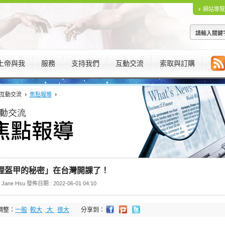
網站導覽
上帝與我
服務
支持我們
互動交流
索取與訂購
互動交流
焦點報導
理盔甲的秘密」在台灣開課了！
Jane Hsu 發佈日期 : 2022-06-01 04:10
調整：
一般
較大
大
很大
分享到：