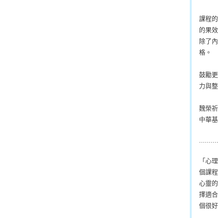
課程的
的果效
除了內
格。
鼓勵更
力與整
魏榮祈
中華基
.........
「心理
個課程
心靈的
擇適合
個很好