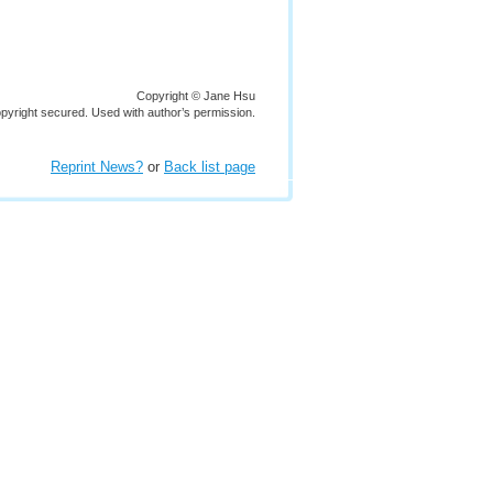
Copyright © Jane Hsu
copyright secured. Used with author’s permission.
Reprint News?
or
Back list page