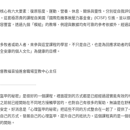
核心有六大要素：復原態度、運動、營養、休息、關係與靈性。分別從自我評
。這套極昂貴的課程自美國「國際危機事故壓力基金會」(ICISF) 引進，並
容豐富，透過九個「模組」的教導、例證與數據均有可靠的參考依據外，經過
多牧者或助人者，來參與這堂課程的學習，不只是自己，也是為回應求助者的
全安康的個人文化」為健康的目標。
督教福音協進會職場宣教中心主任
................................
盔甲的秘密」是很好的一個課程，裡面提到的方式都是已經經過證實能有效的
之前就已經開始在不同地方接觸學習的，也對自己有很多的幫助，無論是在舒
安定。好消息是「心理盔甲的秘密」把這些不同的方式整合在一起了，提供了
自己的方式，發展自己的心理盔甲，提升自己的抵抗力。這個課程真的是一個
的開始。