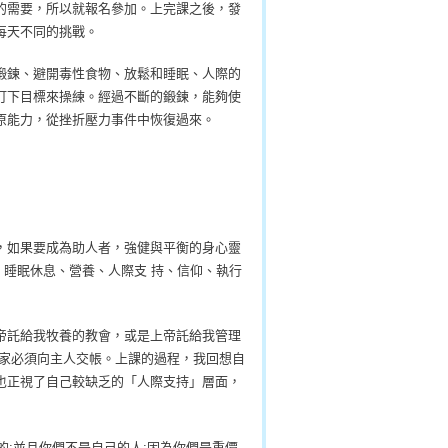
的需要，所以就報名參加。上完課之後，發
每天不同的挑戰。
鍛鍊、避開毒性食物、放鬆和睡眠、人際的
訂下目標來操練。經過不斷的鍛鍊，能夠使
原能力，從挫折壓力事件中恢復過來。
，如果要成為助人者，強健與平衡的身心靈
、睡眠休息、營養、人際支 持、信仰、執行
帝託給我牧養的教會，或是上帝託給我管理
管家必須向主人交帳。上課的過程，我回想自
也正視了自己較缺乏的「人際支持」層面，
頭的;並且你們不是自己的人;因為你們是重價