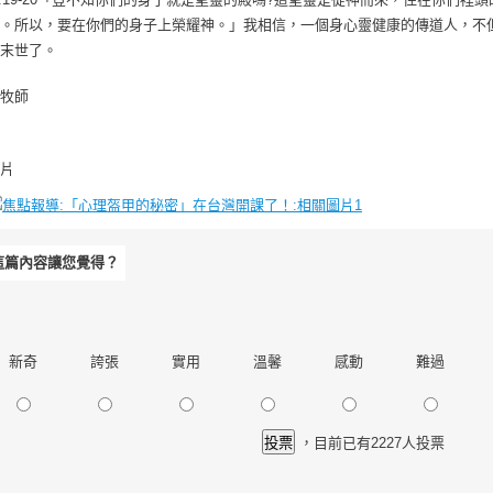
。所以，要在你們的身子上榮耀神。」我相信，一個身心靈健康的傳道人，不
末世了。
牧師
片
這篇內容讓您覺得？
新奇
誇張
實用
溫馨
感動
難過
，目前已有2227人投票