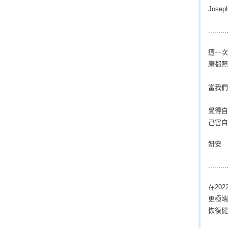
Josep
.........
這一次
康都照
當我們
覺得自
己害自
妍安
.........
在20
更極端
恢復健