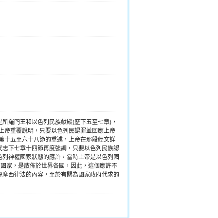
所羅門王和以色列民族獻殿(歷下五至七章)，
，上帝重覆說明，只要以色列民認罪並回應上帝
章第十五至六十八節的重述，上帝在那段經文詳
代志下七章十四節再度強調，只要以色列民族認
色列神權國家狀態的應許，當時上帝是以色列國
權國家，是散佈於世界各國，因此，這個應許不
解摩西律法的內容，至於有關為國家政府代求的