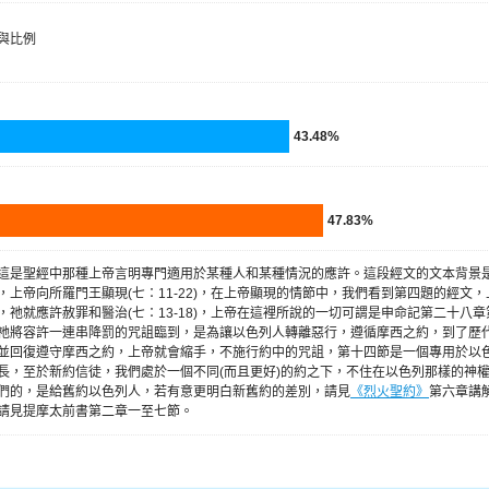
與比例
43.48%
47.83%
這是聖經中那種上帝言明專門適用於某種人和某種情況的應許。這段經文的文本背景是
，上帝向所羅門王顯現(七：11-22)，在上帝顯現的情節中，我們看到第四題的經文
，祂就應許赦罪和醫治(七：13-18)，上帝在這裡所說的一切可謂是申命記第二十八
祂將容許一連串降罰的咒詛臨到，是為讓以色列人轉離惡行，遵循摩西之約，到了歷
並回復遵守摩西之約，上帝就會縮手，不施行約中的咒詛，第十四節是一個專用於以
長，至於新約信徒，我們處於一個不同(而且更好)的約之下，不住在以色列那樣的神
們的，是給舊約以色列人，若有意更明白新舊約的差別，請見
《烈火聖約》
第六章講
請見提摩太前書第二章一至七節。