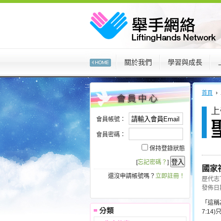
:::
關於我們
學習與成長
:::
:::
首頁
會員帳號：
會員密碼：
保持登錄狀態
[
忘記密碼？
]
國家
還沒申請帳號嗎？
立即註冊！
歷代志下
發佈日期 
「這稱
7:1