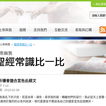
網站導覽
上帝與我
服務
支持我們
互動交流
索取與訂購
上帝與我
聖經常識比一比
祈禱會適合宣告此經文
 7:14
: 2010-02-09
為我名下的子民，若是自卑，禱告，尋求我的面，轉離他們的惡行，我必從天上垂聽，
4)只適用於舊約的以色列民族，現代基督徒不應該為自己的國家宣告這個應許。