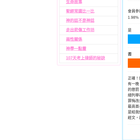
生命故事
聖經常識比一比
會員參
1.98%
神的話不是神話
走出悲傷工作坊
是
兩性關係
神學一點靈
否
107天考上律師的秘訣
正確！
有一晚
的懲罰
細列舉
罪悔改
最高首
是給我
經文，